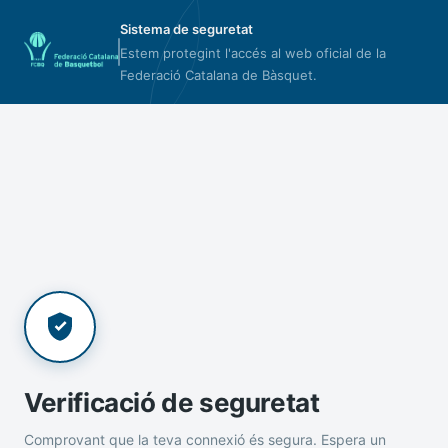
Sistema de seguretat
Estem protegint l'accés al web oficial de la
Federació Catalana de Bàsquet.
Verificació de seguretat
Comprovant que la teva connexió és segura. Espera un