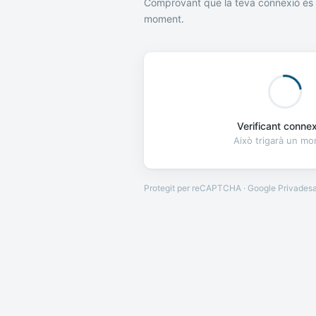
Comprovant que la teva connexió és 
moment.
Verificant connexi
Això trigarà un m
Protegit per reCAPTCHA · Google
Privades