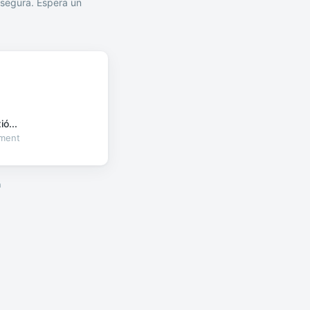
segura. Espera un
ó...
oment
a