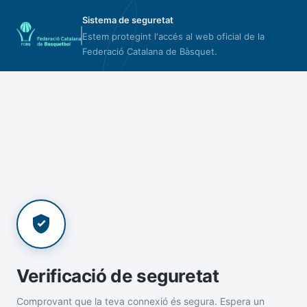
Sistema de seguretat
Estem protegint l'accés al web oficial de la
Federació Catalana de Bàsquet.
Verificació de seguretat
Comprovant que la teva connexió és segura. Espera un