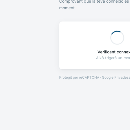
Comprovant que la teva connexió és 
moment.
Verificant connexi
Això trigarà un m
Protegit per reCAPTCHA · Google
Privades