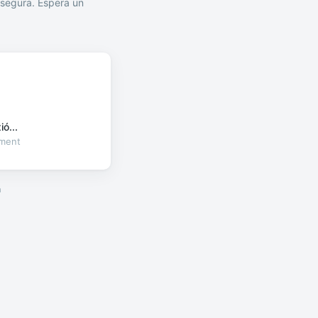
segura. Espera un
ó...
oment
a