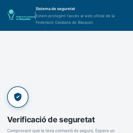
Sistema de seguretat
Estem protegint l'accés al web oficial de la
Federació Catalana de Bàsquet.
Verificació de seguretat
Comprovant que la teva connexió és segura. Espera un