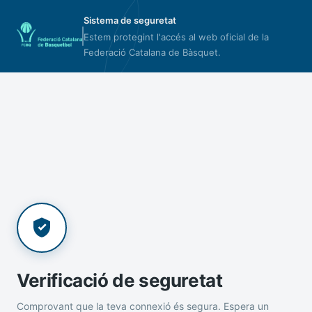
Sistema de seguretat
Estem protegint l'accés al web oficial de la
Federació Catalana de Bàsquet.
Verificació de seguretat
Comprovant que la teva connexió és segura. Espera un