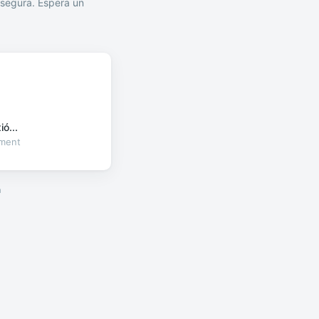
segura. Espera un
ó...
oment
a