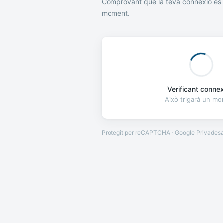
Comprovant que la teva connexió és 
moment.
Verificant connexi
Això trigarà un m
Protegit per reCAPTCHA · Google
Privades