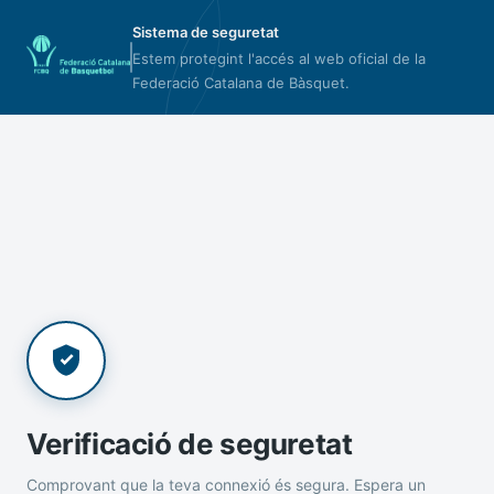
Sistema de seguretat
Estem protegint l'accés al web oficial de la
Federació Catalana de Bàsquet.
Verificació de seguretat
Comprovant que la teva connexió és segura. Espera un