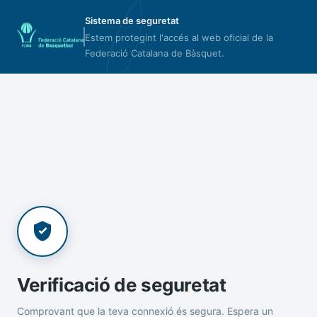
Sistema de seguretat
Estem protegint l'accés al web oficial de la
Federació Catalana de Bàsquet.
Verificació de seguretat
Comprovant que la teva connexió és segura. Espera un