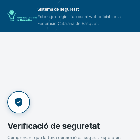
Sistema de seguretat
Estem protegint l'accés al web oficial de la
Federació Catalana de Bàsquet.
Verificació de seguretat
Comprovant que la teva connexió és segura. Espera un