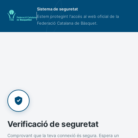
Sistema de seguretat
Estem protegint l'accés al web oficial de la
Federació Catalana de Bàsquet.
Verificació de seguretat
Comprovant que la teva connexió és segura. Espera un