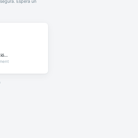
segura. Espera un
ó...
oment
a