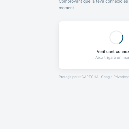
Comprovant que la teva connexió és 
moment.
Verificant connexi
Això trigarà un m
Protegit per reCAPTCHA · Google
Privades