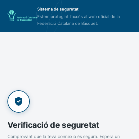
Sistema de seguretat
Estem protegint l'accés al web oficial de la
Federació Catalana de Bàsquet.
Verificació de seguretat
Comprovant que la teva connexió és segura. Espera un