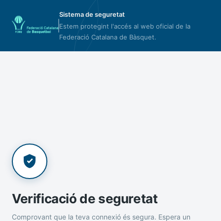
Sistema de seguretat
Estem protegint l'accés al web oficial de la
Federació Catalana de Bàsquet.
Verificació de seguretat
Comprovant que la teva connexió és segura. Espera un