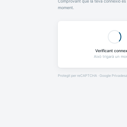
Comprovant que la teva connexió és 
moment.
Verificant connexi
Això trigarà un m
Protegit per reCAPTCHA · Google
Privades