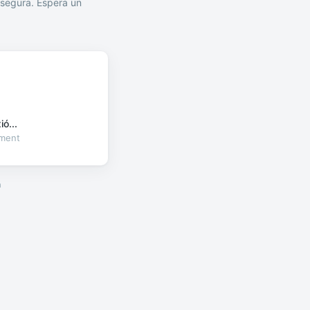
segura. Espera un
ó...
oment
a