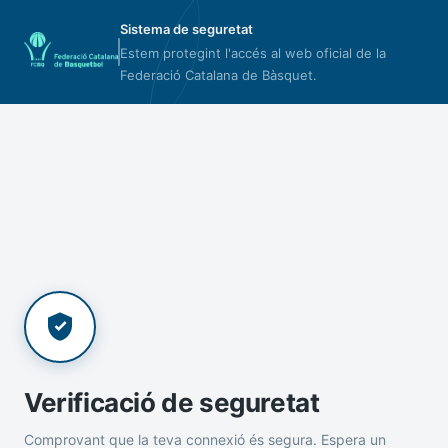
Sistema de seguretat
Estem protegint l'accés al web oficial de la
Federació Catalana de Bàsquet.
Verificació de seguretat
Comprovant que la teva connexió és segura. Espera un