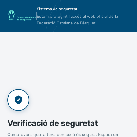
Sistema de seguretat
Estem protegint l'accés al web oficial de la
Federació Catalana de Bàsquet.
Verificació de seguretat
Comprovant que la teva connexió és segura. Espera un