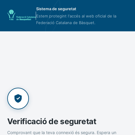
Sistema de seguretat
Estem protegint l'accés al web oficial de la
Federació Catalana de Bàsquet.
Verificació de seguretat
Comprovant que la teva connexió és segura. Espera un