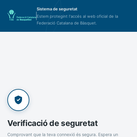
Sistema de seguretat
Estem protegint l'accés al web oficial de la
Federació Catalana de Bàsquet.
Verificació de seguretat
Comprovant que la teva connexió és segura. Espera un