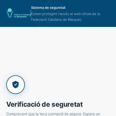
Sistema de seguretat
Estem protegint l'accés al web oficial de la
Federació Catalana de Bàsquet.
Verificació de seguretat
Comprovant que la teva connexió és segura. Espera un