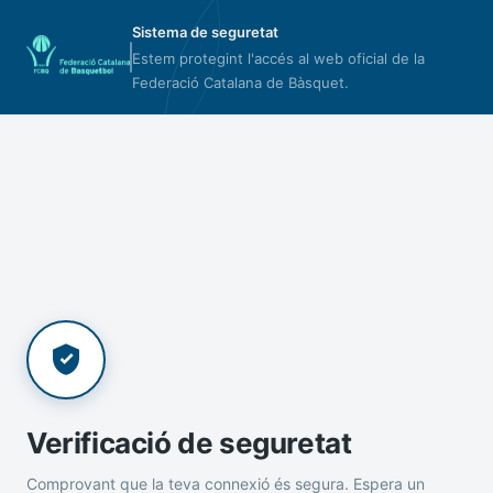
Sistema de seguretat
Estem protegint l'accés al web oficial de la
Federació Catalana de Bàsquet.
Verificació de seguretat
Comprovant que la teva connexió és segura. Espera un