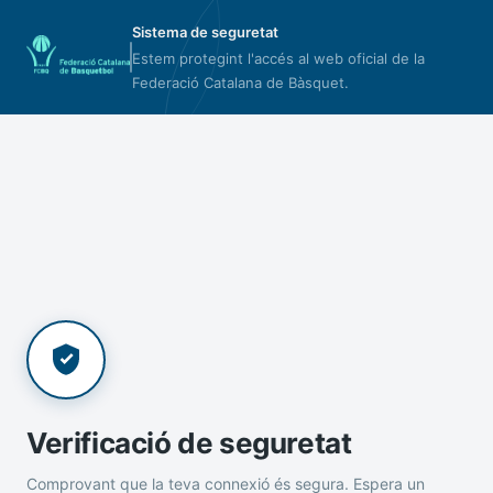
Sistema de seguretat
Estem protegint l'accés al web oficial de la
Federació Catalana de Bàsquet.
Verificació de seguretat
Comprovant que la teva connexió és segura. Espera un