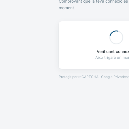
Comprovant que la teva connexió és 
moment.
Verificant connexi
Això trigarà un m
Protegit per reCAPTCHA · Google
Privades