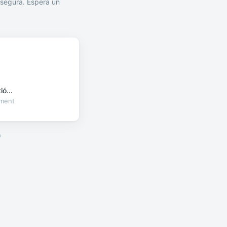
segura. Espera un
ó...
oment
a