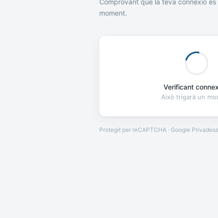
Comprovant que la teva connexió és 
moment.
Verificant connexi
Això trigarà un m
Protegit per reCAPTCHA · Google
Privades