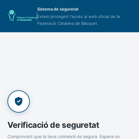
Sistema de seguretat
Estem protegint l'accés al web oficial de la
Federació Catalana de Bàsquet.
Verificació de seguretat
Comprovant que la teva connexió és segura. Espera un