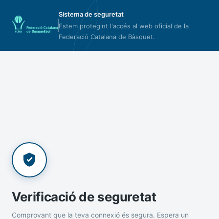
Sistema de seguretat
Estem protegint l'accés al web oficial de la
Federació Catalana de Bàsquet.
Verificació de seguretat
Comprovant que la teva connexió és segura. Espera un