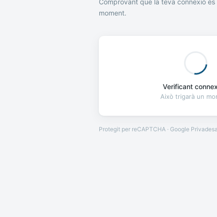
Comprovant que la teva connexió és 
moment.
Verificant connexi
Això trigarà un m
Protegit per reCAPTCHA · Google
Privades