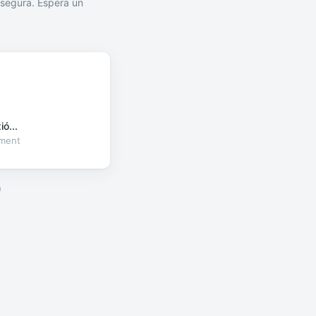
segura. Espera un
ó...
oment
a