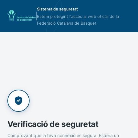
Sistema de seguretat
Estem protegint l'accés al web oficial de la
Federació Catalana de Bàsquet.
Verificació de seguretat
Comprovant que la teva connexió és segura. Espera un