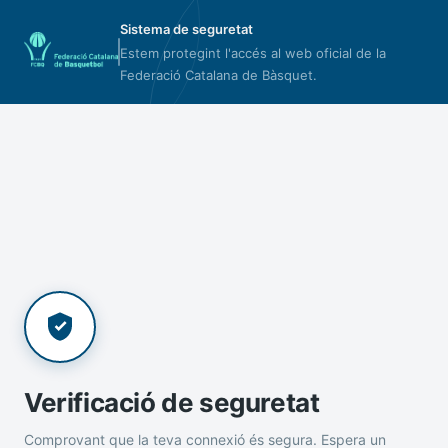
Sistema de seguretat
Estem protegint l'accés al web oficial de la
Federació Catalana de Bàsquet.
Verificació de seguretat
Comprovant que la teva connexió és segura. Espera un