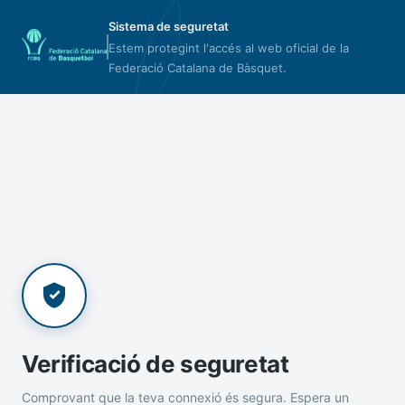
Sistema de seguretat
Estem protegint l'accés al web oficial de la
Federació Catalana de Bàsquet.
Verificació de seguretat
Comprovant que la teva connexió és segura. Espera un