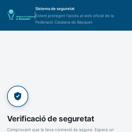
Sistema de seguretat
Estem protegint l'accés al web oficial de la
Federació Catalana de Bàsquet.
Verificació de seguretat
Comprovant que la teva connexió és segura. Espera un