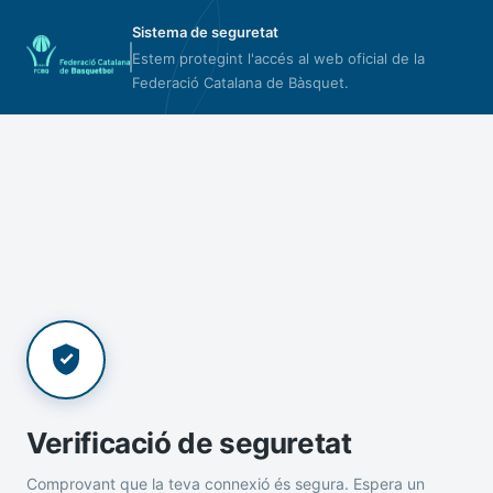
Sistema de seguretat
Estem protegint l'accés al web oficial de la
Federació Catalana de Bàsquet.
Verificació de seguretat
Comprovant que la teva connexió és segura. Espera un