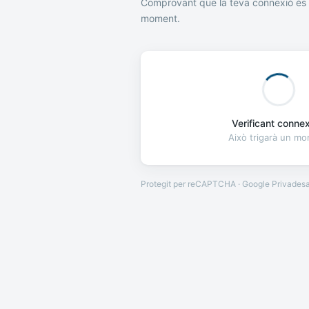
Comprovant que la teva connexió és 
moment.
Verificant connexi
Això trigarà un m
Protegit per reCAPTCHA · Google
Privades