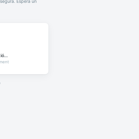
segura. Espera un
ó...
oment
a