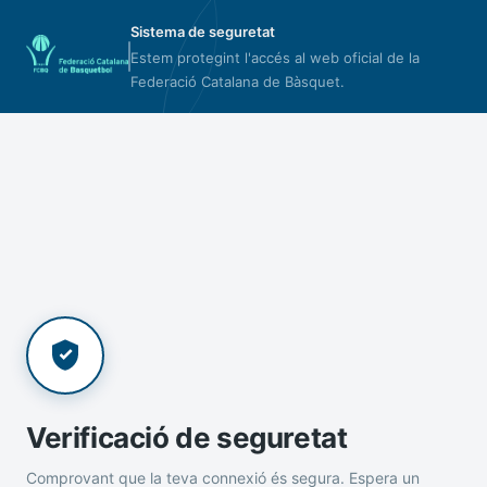
Sistema de seguretat
Estem protegint l'accés al web oficial de la
Federació Catalana de Bàsquet.
Verificació de seguretat
Comprovant que la teva connexió és segura. Espera un