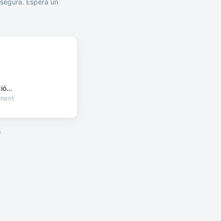
segura. Espera un
ó...
oment
a