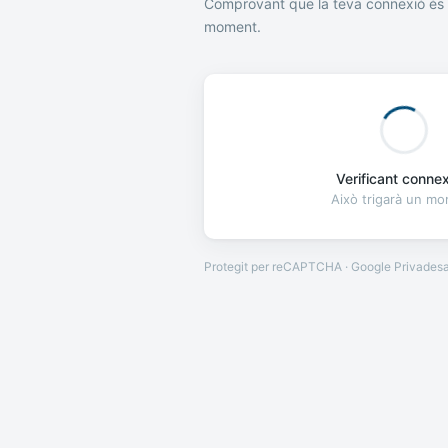
Comprovant que la teva connexió és 
moment.
Verificant connexi
Això trigarà un m
Protegit per reCAPTCHA · Google
Privades