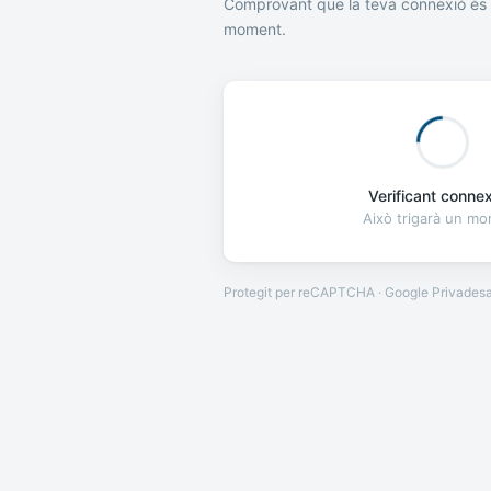
Comprovant que la teva connexió és 
moment.
Verificant connexi
Això trigarà un m
Protegit per reCAPTCHA · Google
Privades