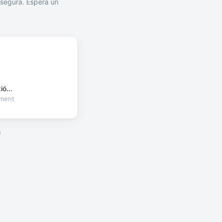
segura. Espera un
ó...
oment
a