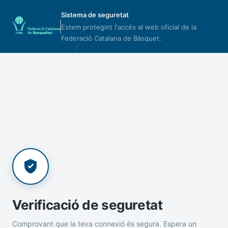
Sistema de seguretat
Estem protegint l'accés al web oficial de la
Federació Catalana de Bàsquet.
Verificació de seguretat
Comprovant que la teva connexió és segura. Espera un