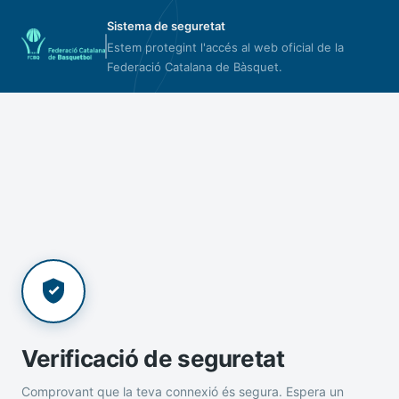
Sistema de seguretat
Estem protegint l'accés al web oficial de la
Federació Catalana de Bàsquet.
Verificació de seguretat
Comprovant que la teva connexió és segura. Espera un