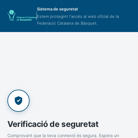
Sistema de seguretat
Estem protegint l'accés al web oficial de la
Federació Catalana de Bàsquet.
Verificació de seguretat
Comprovant que la teva connexió és segura. Espera un