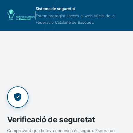
Sistema de seguretat
Estem protegint l'accés al web oficial de la
Federació Catalana de Bàsquet.
Verificació de seguretat
Comprovant que la teva connexió és segura. Espera un