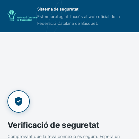
Sistema de seguretat
Estem protegint l'accés al web oficial de la
Federació Catalana de Bàsquet.
Verificació de seguretat
Comprovant que la teva connexió és segura. Espera un