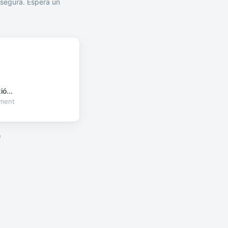
segura. Espera un
ó...
oment
a