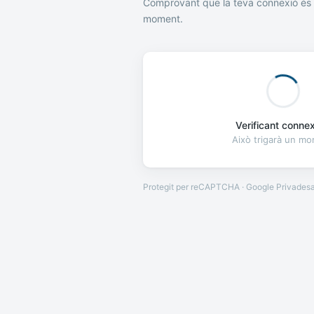
Comprovant que la teva connexió és 
moment.
Verificant connexi
Això trigarà un m
Protegit per reCAPTCHA · Google
Privades