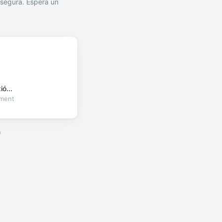
segura. Espera un
ó...
oment
a