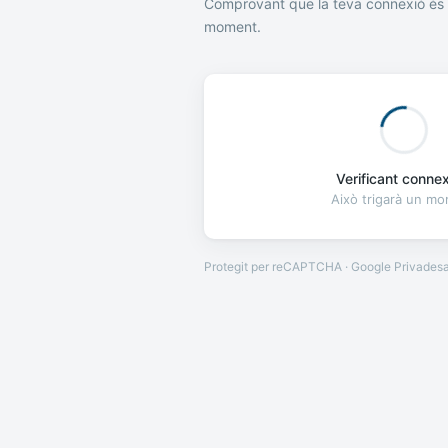
Comprovant que la teva connexió és 
moment.
Verificant connexi
Això trigarà un m
Protegit per reCAPTCHA · Google
Privades