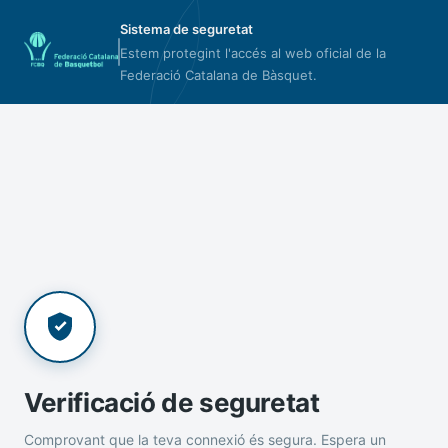
Sistema de seguretat
Estem protegint l'accés al web oficial de la
Federació Catalana de Bàsquet.
Verificació de seguretat
Comprovant que la teva connexió és segura. Espera un