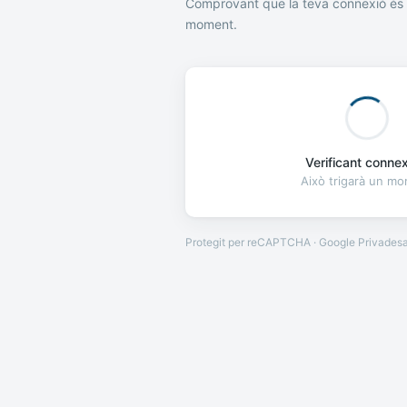
Comprovant que la teva connexió és 
moment.
Verificant connexi
Això trigarà un m
Protegit per reCAPTCHA · Google
Privades