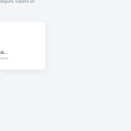
segura. Espera un
ó...
oment
a