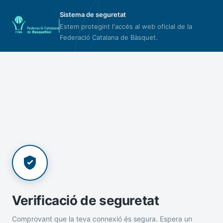
Sistema de seguretat
Estem protegint l'accés al web oficial de la
Federació Catalana de Bàsquet.
Verificació de seguretat
Comprovant que la teva connexió és segura. Espera un