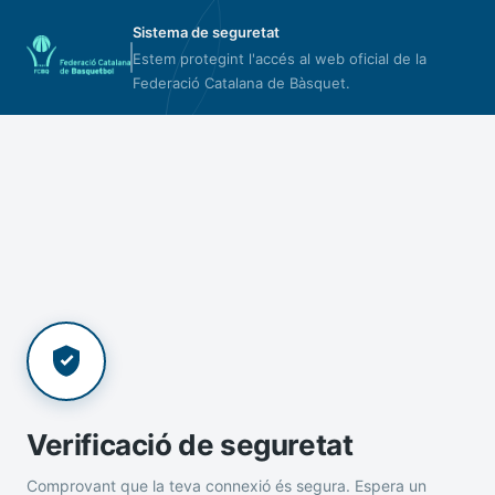
Sistema de seguretat
Estem protegint l'accés al web oficial de la
Federació Catalana de Bàsquet.
Verificació de seguretat
Comprovant que la teva connexió és segura. Espera un