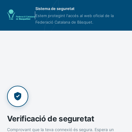
Sistema de seguretat
Estem protegint l'accés al web oficial de la
Federació Catalana de Bàsquet.
Verificació de seguretat
Comprovant que la teva connexió és segura. Espera un