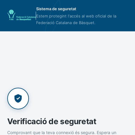
Sistema de seguretat
Estem protegint l'accés al web oficial de la
Federació Catalana de Bàsquet.
Verificació de seguretat
Comprovant que la teva connexió és segura. Espera un