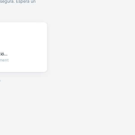
segura. Espera un
ó...
oment
a