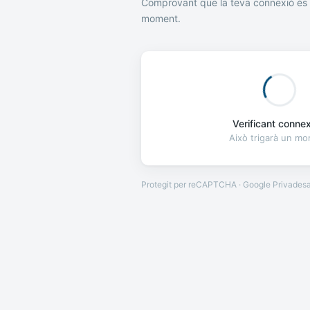
Comprovant que la teva connexió és 
moment.
Verificant connexi
Això trigarà un m
Protegit per reCAPTCHA · Google
Privades